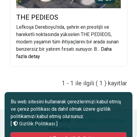
THE PEDIEOS
Lefkoşa Dereboyu'nda, şehrin en prestijli ve
hareketli noktasında yükselen THE PEDİEOS,
modern yaşamın tüm ihtiyaçlarını bir arada sunan
benzersiz bir yatırım fırsatı sunuyor. B...
Daha
fazla detay
1 - 1 ile ilgili ( 1 ) kayıtlar
Bu web sitesini kullanarak çerezlerimizi kabul etmiş
ve çerez politikası da dahil olmak üzere gizlilik
politikamızı kabul etmiş olursunuz.
© 2026 Tüm Hakları Saklıdır .
North Blue Construction
[
Gizlilik Politikası
]
Powered by
Jula Ajans