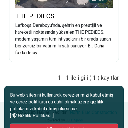
THE PEDIEOS
Lefkoşa Dereboyu'nda, şehrin en prestijli ve
hareketli noktasında yükselen THE PEDİEOS,
modern yaşamın tüm ihtiyaçlarını bir arada sunan
benzersiz bir yatırım fırsatı sunuyor. B...
Daha
fazla detay
1 - 1 ile ilgili ( 1 ) kayıtlar
Bu web sitesini kullanarak çerezlerimizi kabul etmiş
ve çerez politikası da dahil olmak üzere gizlilik
politikamızı kabul etmiş olursunuz.
© 2026 Tüm Hakları Saklıdır .
North Blue Construction
[
Gizlilik Politikası
]
Powered by
Jula Ajans