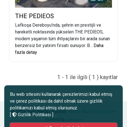
THE PEDIEOS
Lefkoşa Dereboyu'nda, şehrin en prestijli ve
hareketli noktasında yükselen THE PEDİEOS,
modern yaşamın tüm ihtiyaçlarını bir arada sunan
benzersiz bir yatırım fırsatı sunuyor. B...
Daha
fazla detay
1 - 1 ile ilgili ( 1 ) kayıtlar
Bu web sitesini kullanarak çerezlerimizi kabul etmiş
ve çerez politikası da dahil olmak üzere gizlilik
politikamızı kabul etmiş olursunuz.
© 2026 Tüm Hakları Saklıdır .
North Blue Construction
[
Gizlilik Politikası
]
Powered by
Jula Ajans